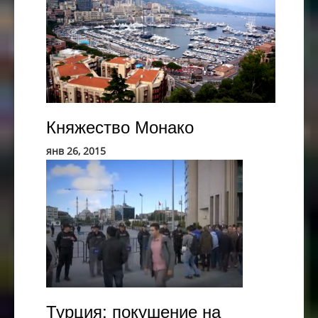
Княжество
Княжество Монако
Монако
янв 26, 2015
Турция:
покушение
на
жизнь
оппозиционно
журналиста
Турция: покушение на