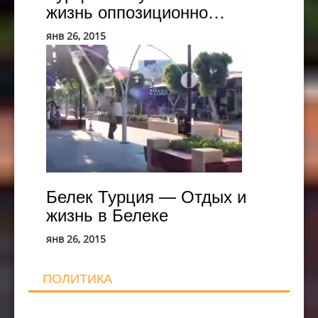
жизнь оппозиционно…
янв 26, 2015
Белек
Турция
—
Отдых
и
жизнь
в
Белеке
Белек Турция — Отдых и
жизнь в Белеке
янв 26, 2015
ПОЛИТИКА