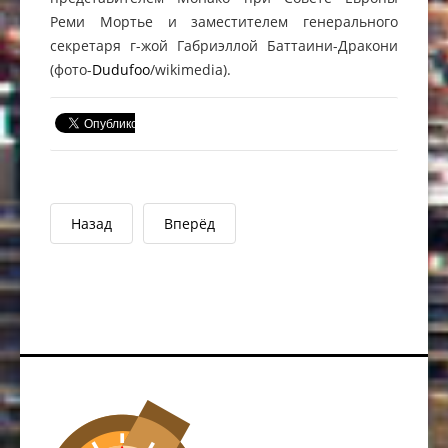
Реми Мортье и заместителем генерального
секретаря г-жой Габриэллой Баттаини-Дракони
(фото-
Dudufoo
/wikimedia).
Назад
Вперёд