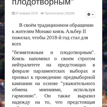
плодотворным"
01 января 2018
Просмотров: 220280
В своём традиционном обращении
к жителям Монако князь Альбер II
пожелал, чтобы 2018-й год стал для
всех
"безмятежным и плодотворным".
Князь напомнил о своем строгом
нейтралитете на предстоящих
в
феврале парламентс
к
их
выборах и
призвал к проведению предвыборной
кампании на основе "уважительного
обмена мнениями, используя
гармонию". Он также выразил
надежду на то, что предстоящая