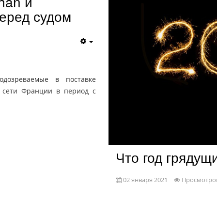
han и
перед судом
подозреваемые в поставке
 сети Франции в период с
Что год грядущ
02 января 2021
Просмотров