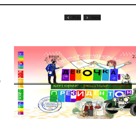
Prev
Next
а