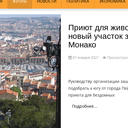
Я
ЖИЗНЬ
НОВОСТИ
ПОЛИТИКА
ЭКОНОМИКА
Приют для живот
новый участок 
Монако
07 января 2021
Просмотров
Руководству организации защ
подобрать к югу от города П
приюта для бездомных
Подробнее...