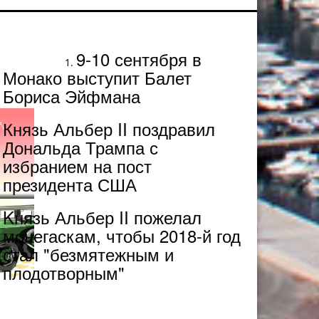
Популярное
9-10 сентября в
Монако выступит Балет
Бориса Эйфмана
Князь Альбер II поздравил
Дональда Трампа с
избранием на пост
президента США
Kнязь Альбер II пожелал
монегаскам, чтобы 2018-й год
стал "безмятежным и
плодотворным"