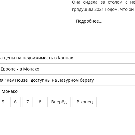
Она сидела за столом с н
грядущим 2021 Годом. Что он
Подробнее...
а цены на недвижимость в Каннах
 Европе - в Монако
 "Rev House" доступны на Лазурном берегу
ы Монако
5
6
7
8
Вперёд
В конец