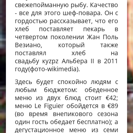
свеже
пойманную рыбу. Качество
- все для этого шеф-повара. Он с
гордостью рассказывает, что его
хлеб
поставляет
пекарь в
четвертом поколении Жан Поль
Везиано, который также
поставлял хлеб на
свадьбу
Альбера II в 2011
кyzpz
году
.
(фото-wikimedia)
Здесь будет спокойно людям с
люб
ым бюджетом:
обеденное
меню из двух блюд стоит €42;
меню Le Figuier обойдется в €89
(во время внепикового сезона
один гость обедает бесплатно); а
дегустационное меню из семи