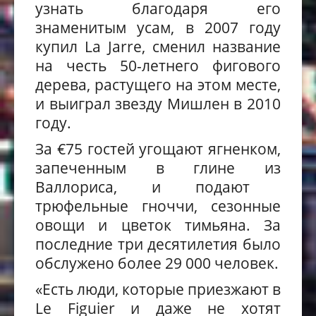
узнать благодаря
его
знамениты
м
ус
ам
, в 2007 году
купил La Jarre, сменил название
на честь 50-летн
его фигового
дерева, растущего на этом месте,
и выиграл звезду Мишлен в 2010
году.
За €75 гост
ей угощают
ягненк
ом
,
запеченн
ым
в глине
из
Валл
ориса
, и подают
трюфельные гно
ччи
, сезонные
овощи и цветок тимьяна. За
последние три десятилетия было
обслужено
более 29 000 человек.
«Есть люди, которые приезжают в
Le Figuier и даже не хотят