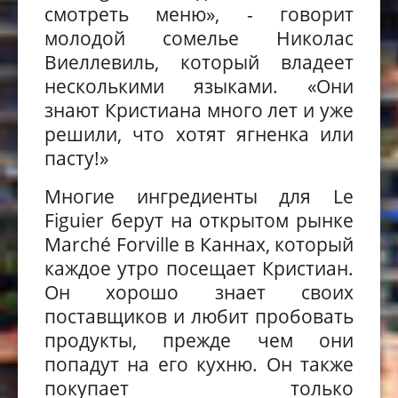
смотреть
меню», - говорит
молодой сомелье Николас
Виеллевиль
, который владеет
несколькими языками
. «Они
знают Кристиана много лет и уже
решили, что хотят ягненка или
пасту!»
Многие ингредиенты для Le
Figuier берут на откр
ы
том р
ы
нке
Marché Forville в Каннах, который
каждое утро посещает Кристиан.
Он хорошо знает своих
поставщиков и любит пробовать
продукт
ы
, прежде чем он
и
попадут на его кухню
. Он также
покупает
только