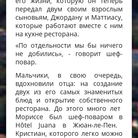
его жизни
, которую он теперь
передал двум своим взрослым
сыновьям,
Джордану
и Маттиасу,
которые работают вместе с ним
на
кухне ресторана.
«
По отдельности мы бы ничего
не добились
», - говорит шеф-
повар.
М
альчики, в свою очередь,
вдохновили отца:
на создание
дв
ух
из его самых знаменитых
блюд и откры
тие
собственн
ого
рестора
на. До этого
много лет
Мориссе
был
шеф-повар
ом в
Hôtel Juana в
Жюан-ле-Пен.
Кристиан, которого легко
можно