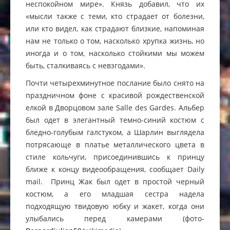
неспокойном мире». Князь добавил, что их
«мысли также с теми, кто страдает от болезни,
или кто видел, как страдают близкие, напоминая
нам не только о том, насколько хрупка жизнь, но
иногда и о том, насколько стойкими мы можем
быть, сталкиваясь с невзгодами».
Почти четырехминутное послание было снято на
праздничном фоне с красивой рождественской
елкой в Дворцовом зале Salle des Gardes. Альбер
был одет в элегантный темно-синий костюм с
бледно-голубым галстуком, а Шарлин выглядела
потрясающе в платье металлического цвета в
стиле кольчуги, присоединившись к принцу
ближе к концу видеообращения, сообщает Daily
mail. Принц Жак был одет в простой черный
костюм, а его младшая сестра надела
подходящую твидовую юбку и жакет, когда они
улыбались перед камерами (фото-