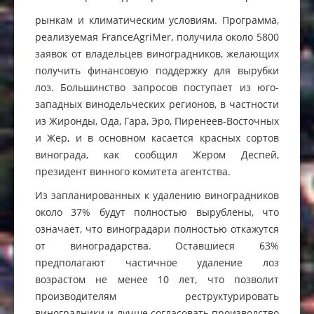
рынкам и климатическим условиям. Программа,
реализуемая FranceAgriMer, получила около 5800
заявок от владельцев виноградников, желающих
получить финансовую поддержку для вырубки
лоз. Большинство запросов поступает из юго-
западных винодельческих регионов, в частности
из Жиронды, Ода, Гара, Эро, Пиренеев-Восточных
и Жер, и в основном касается красных сортов
винограда, как сообщил Жером Деспей,
президент винного комитета агентства.
Из запланированных к удалению виноградников
около 37% будут полностью вырублены, что
означает, что виноградари полностью откажутся
от виноградарства. Оставшиеся 63%
предполагают частичное удаление лоз
возрастом не менее 10 лет, что позволит
производителям реструктурировать
виноградники и лучше согласовать производство