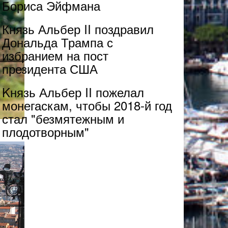
Бориса Эйфмана
Князь Альбер II поздравил
Дональда Трампа с
избранием на пост
президента США
Kнязь Альбер II пожелал
монегаскам, чтобы 2018-й год
стал "безмятежным и
плодотворным"