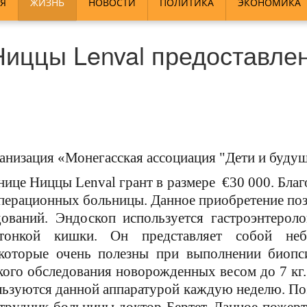
Я
ЖИЗНЬ
НОВОСТИ
ПОЛИТИКА
ЭКОНОМИКА
иццы Lenval предоставлен
ганизация
«
Монегасская ассоциация "Дети и будущ
ьнице Ниццы Lenval грант в размере €30 000. Бла
операционных больницы. Данное приобретение поз
ований. Эндоскоп используется гастроэнтерол
тонкой кишки. Он представляет собой не
 которые очень полезны при выполнении биопси
кого обследования новорожденных весом до 7 кг.
ользуются данной аппаратурой каждую неделю. По