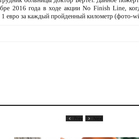
отрудник больницы доктор Бертет.
Данное пожерт
бре 2016 года в ходе акции No Finish Line, ко
о 1 евро за каждый пройденный километр (фото-wi
Prev
Next