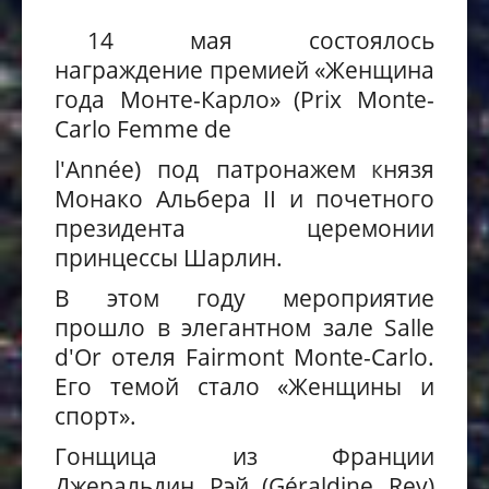
14 мая
состоялось
награждение премией «Женщина
года Монте-Карло»
(
Prix Monte-
Carlo Femme de
l'Année
)
под патрона
жем
к
нязя
Монако
Альбера II и почетного
президента церемонии
принцессы Шарлин.
В
этом году
мероприяти
е
прошло
в элегантном зале Salle
d'Or отеля Fairmont Monte-Carlo
.
Его темой
стало «Женщины и
спорт».
Гонщица из Франции
Джеральдин Рэй
(
Géraldine Rey
)