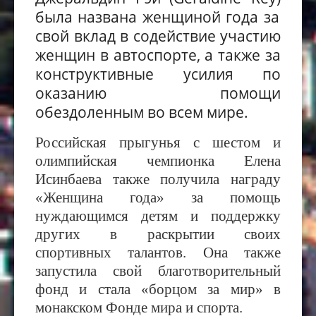
была
названа
женщин
ой
года за
свой
вклад в содействие участию
женщин в автоспорте, а также за
конструктивные
усилия по
оказанию помощи
обездоленным во всем мире.
Российская прыгунья с шестом и
олимпийская чемпионка Елена
Исинбаева та
кже
получила награду
«Женщина года» за помощь
нуждающимся детям и поддержку
других в раскрытии своих
спортивных талантов. Она также
запустила свой благотворительный
фонд и стала «борцом за мир» в
монакском Фонде мира и спорта.