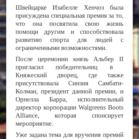
Швейцарке Изабелле Хенчоз была
присуждена специальная премия за то,
что она посвятила свою жизнь
помощи другим и способствовала
развитию спорта для людей с
ограниченными возможностями.
После церемонии к
нязь
Альбер
II
пригласил победительниц в
Княжеский дворец, где также
присутствовала Синзия Самбати-
Колман, президент данной премии, и
Орнелла Барра, исполнительн
ый
директор
корпорации Walgreens Boots
Alliance, которая спонсирует
мероприятие.
Уже задана тема для вручения премий