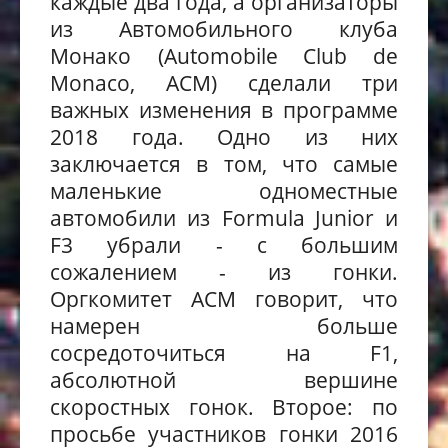
каждые два года, а организаторы
из Автомобильного клуба
Монако (
Automobile
Club
de
Monaco
,
ACM
) сделали три
важных изменения в программе
2018 года. Одно из них
заключается в том, что самые
маленькие одноместные
автомобили из
Formula
Junior
и
F
3 убрали - с большим
сожалением - из гонки.
Оргкомитет
ACM
говорит, что
намерен больше
сосредоточиться на
F
1,
абсолютной вершине
скоростных гонок. Второе: по
просьбе участников гонки 2016