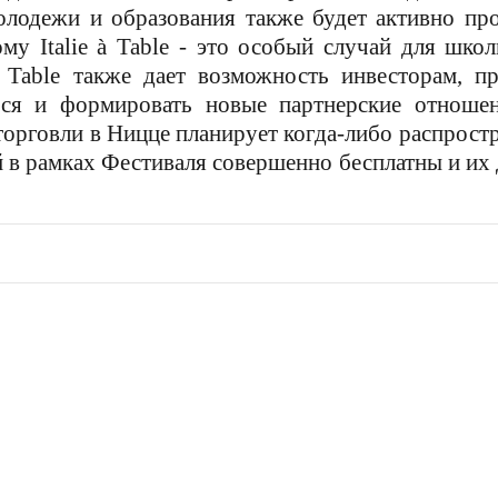
олодежи и образования также будет активно про
му Italie à Table - это особый случай для шко
à Table также дает возможность инвесторам, пр
ься и формировать новые партнерские отноше
торговли в Ницце планирует когда-либо распрост
в рамках Фестиваля совершенно бесплатны и их д