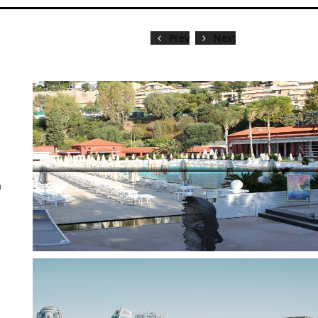
Prev
Next
а