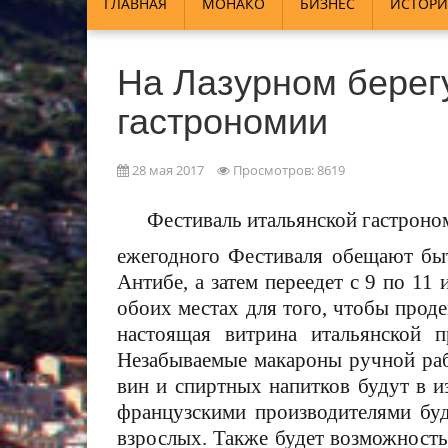
ГЛАВНАЯ
МОНАКО
БИЗНЕС
ИСТОРИ
На Лазурном берег
гастрономии
28 мая 2017
Просмотров: 8619
Фестиваль итальянской гастроно
ежегодного Фестиваля обещают быт
Антибе, а затем переедет с 9 по 1
обоих местах для того, чтобы проде
настоящая витрина итальянской п
Незабываемые макароны ручной раб
вин и спиртных напитков будут в 
французскими производителями бу
взрослых. Также будет возможность