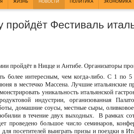
Я
ЖИЗНЬ
НОВОСТИ
ПОЛИТИКА
ЭКОНОМИКА
у пройдёт Фестиваль итал
мии пройдёт в Ницце и Антибе. Организаторы про
ь более интересным, чем когда-либо. С 1 по 5
1 июня в местечко Массена. Лучшие итальянские п
монстрировать уникальность итальянской гастроно
родуктовой индустрии, организованная Палат
оты, домашние соусы, местные сыры, оливковое 
изобилии в течение двух выходных. В рамках со
дет проведено большое число семинаров, конфе
 для посетителей выиграть призы и поездки в Ита