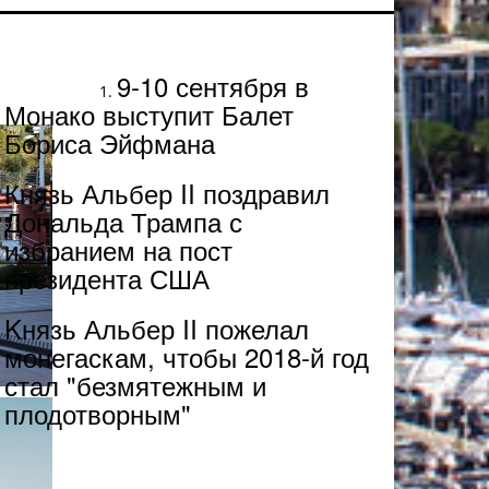
Популярное
9-10 сентября в
Монако выступит Балет
Бориса Эйфмана
Князь Альбер II поздравил
Дональда Трампа с
избранием на пост
президента США
Kнязь Альбер II пожелал
монегаскам, чтобы 2018-й год
стал "безмятежным и
плодотворным"