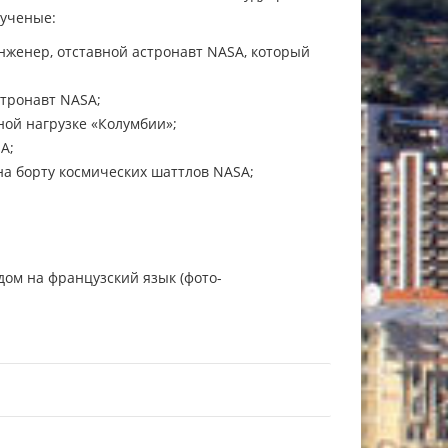
 ученые:
нженер, отставной астронавт NASA, который
тронавт NASA;
ной нагрузке «Колумбии»;
A;
на борту космических шаттлов NASA;
дом на французский язык (фото-