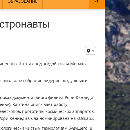
ОБРАЗОВАНИЕ
астронавты
диненных Штатах под эгидой князя Монако
– специальное собрание лидеров воздушных и
ый показ документального фильма Рори Кеннеди
ень»). Картина описывает работу,
елескопов, прототипы космических аппаратов,
Рори Кеннеди была номинирована на «Оскар».
кологически чистым технологиям будущего. В