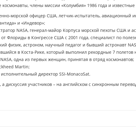
 космонавты, члены миссии «Колумбия» 1986 года и известные
оенно-морской офицер США, летчик-испытатель, авиационный и
антида» и «Индевор»;
тратор NASA, генерал-майор Корпуса морской пехоты США и ас
 от Флориды в Конгрессе США с 2001 года, специалист по полез
кий физик, астроном, научный педагог и бывший астронавт NAS
ившийся в Коста-Рике, который выполнил рекордные 7 полетов 
а NASA, одна из первых женщин, принятая в отряд космонавтов;
ckheed Martin;
 исполнительный директор SSI-MonacoSat.
 а дискуссия участников – на английском с синхронным перево