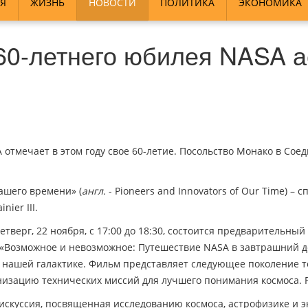
Я
ЖИЗНЬ
НОВОСТИ
ПОЛИТИКА
ЭКОНОМИКА
60-летнего юбилея NASA 
 отмечает в этом году свое 60-летие. Посольство Монако в Сое
ашего времени» (
англ.
- Pioneers and Innovators of Our Time) 
ier III.
етверг, 22 ноября, с 17:00 до 18:30, состоится предварительн
 («Возможное и невозможное: Путешествие NASA в завтрашний д
й нашей галактике. Фильм представляет следующее поколение т
низацию технических миссий для лучшего понимания космоса. 
скуссия, посвященная исследованию космоса, астрофизике и э