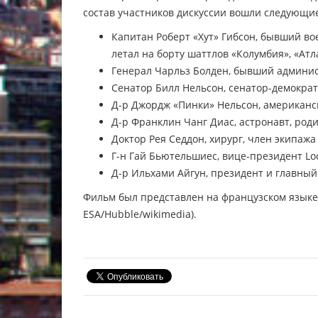
состав участников дискуссии вошли следующие
Капитан Роберт «Хут» Гибсон, бывший в
летал на борту шаттлов «Колумбия», «Атл
Генерал Чарльз Болден, бывший админис
Сенатор Билл Нельсон, сенатор-демократ
Д-р Джордж «Пинки» Нельсон, американс
Д-р Франклин Чанг Диас, астронавт, род
Доктор Рея Седдон, хирург, член экипаж
Г-н Гай Бьютельшиес, вице-президент Lo
Д-р Ильхами Айгун, президент и главный
Фильм был представлен на французском языке,
ESA/Hubble/wikimedia).