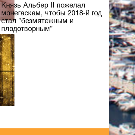
Kнязь Альбер II пожелал
монегаскам, чтобы 2018-й год
стал "безмятежным и
плодотворным"