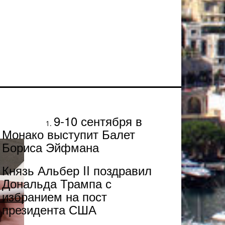
Популярное
9-10 сентября в
Монако выступит Балет
Бориса Эйфмана
Князь Альбер II поздравил
Дональда Трампа с
избранием на пост
президента США