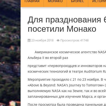
ГЛАВНАЯ
МОНАКО
БИЗНЕС
ИСТОРИ
Для празднования 
посетили Монако
23 ноября 2018
Просмотров: 41748
Американское космическое агентство NASA
Альбера II во второй раз
представит «первопроходцев и инноваторов н
космических технологий в театре Auditorium Rain
Мероприятие проходило с 21 по 23 ноября. В ч
«Above & Beyond: NASA's Journey to Tomorrow»
выполняемую NASA как на Земле, так и во все
запланированных для изучения Марса, и орга
После просмотра была проведена панельная ди