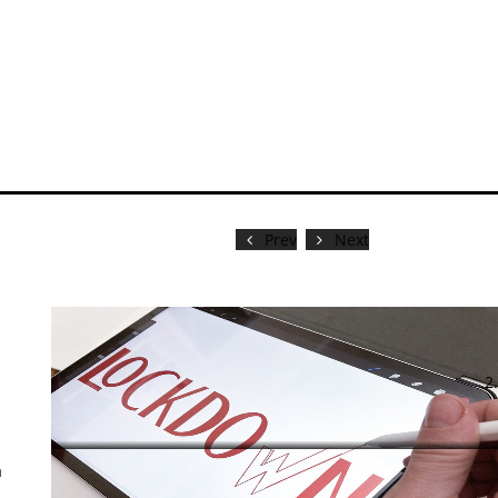
Prev
Next
а