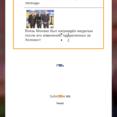
легенды
Kнязь Монако был награждён медалью
1
после его извинений, принесенных за
Холокост
2
0
Like
Subscribe
RSS
Feeds