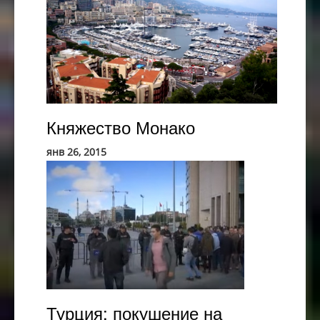
Княжество
Княжество Монако
Монако
янв 26, 2015
Турция:
покушение
на
жизнь
оппозиционно
журналиста
Турция: покушение на