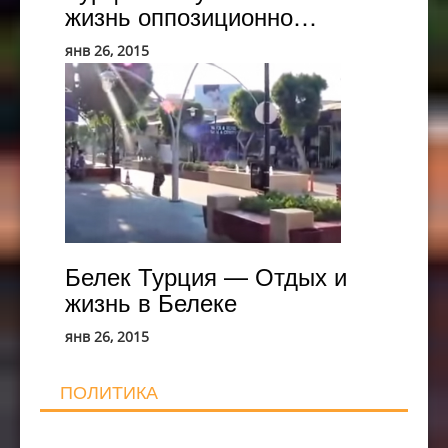
жизнь оппозиционно…
янв 26, 2015
Белек
Турция
—
Отдых
и
жизнь
в
Белеке
Белек Турция — Отдых и
жизнь в Белеке
янв 26, 2015
ПОЛИТИКА