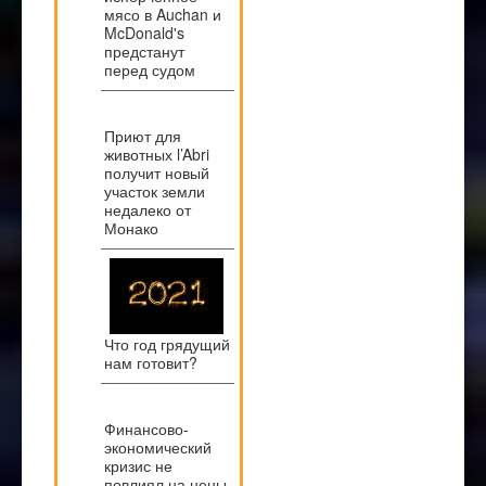
мясо в Auchan и
McDonald's
предстанут
перед судом
Приют для
животных l’Abri
получит новый
участок земли
недалеко от
Монако
Что год грядущий
нам готовит?
Финансово-
экономический
кризис не
повлиял на цены