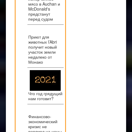
мясо в Auchan и
McDonald's
предстанут
перед судом
Приют для
животных l’Abri
получит новый
участок земли
недалеко от
Монако
Что год грядущий
нам готовит?
Финансово-
экономический
кризис не
повлиял на цены